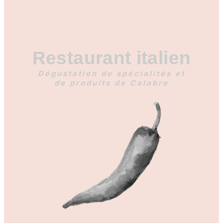
Restaurant italien
Dégustation de spécialités et
de produits
de Calabre